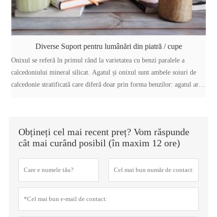
Diverse Suport pentru lumânări din piatră / cupe
Onixul se referă în primul rând la varietatea cu benzi paralele a
calcedoniului mineral silicat. Agatul și onixul sunt ambele soiuri de
calcedonie stratificată care diferă doar prin forma benzilor: agatul are
benzi curbate și onixul are benzi paralele. Culorile benzilor sale
variază de la negru la aproape orice culoare
Obțineți cel mai recent preț? Vom răspunde
cât mai curând posibil (în maxim 12 ore)