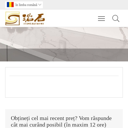
în limba română

Toggle main m
Obțineți cel mai recent preț? Vom răspunde
cât mai curând posibil (în maxim 12 ore)