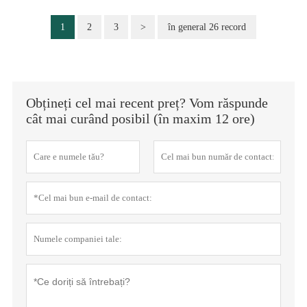
1
2
3
>
în general 26 record
Obțineți cel mai recent preț? Vom răspunde
cât mai curând posibil (în maxim 12 ore)