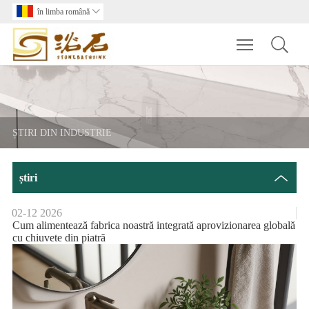
în limba română

Toggle main m
ȘTIRI DIN INDUSTRIE
știri
02-12
2026
Cum alimentează fabrica noastră integrată aprovizionarea globală
cu chiuvete din piatră