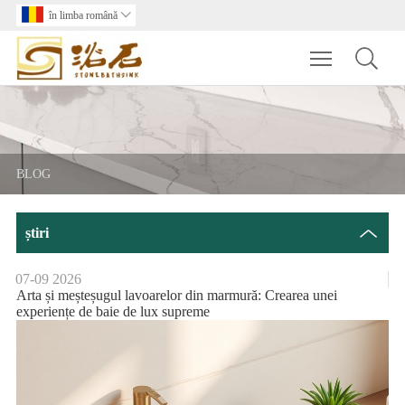
în limba română

Toggle main m
BLOG
știri
07-09
2026
Arta și meșteșugul lavoarelor din marmură: Crearea unei
experiențe de baie de lux supreme