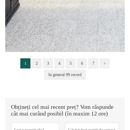
1
2
3
4
5
6
7
>
în general 99 record
Obțineți cel mai recent preț? Vom răspunde
cât mai curând posibil (în maxim 12 ore)