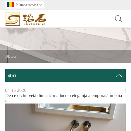
în limba română

Toggle main m
BLOG
știri
04-15
2026
De ce o chiuvetă din calcar aduce o eleganță atemporală în baia
ta