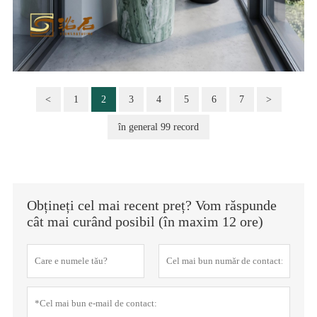
<
1
2
3
4
5
6
7
>
în general 99 record
Obțineți cel mai recent preț? Vom răspunde
cât mai curând posibil (în maxim 12 ore)