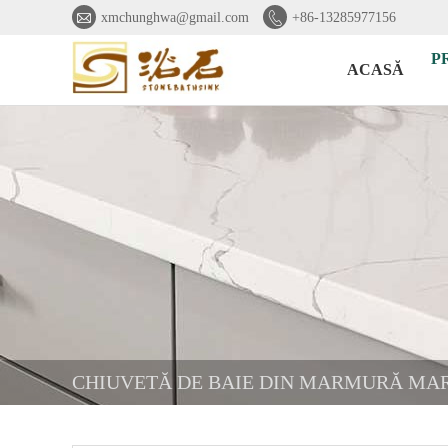


xmchunghwa@gmail.com
+86-13285977156
P
ACASĂ
CHIUVETĂ DE BAIE DIN MARMURĂ MA