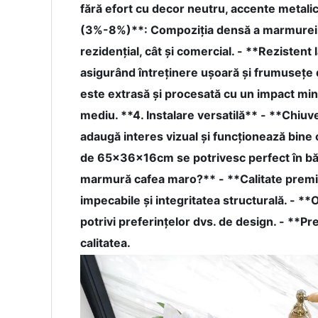
fără efort cu decor neutru, accente metali
(3%-8%)**: Compoziția densă a marmurei asi
rezidențial, cât și comercial. - **Rezistent
asigurând întreținere ușoară și frumusețe 
este extrasă și procesată cu un impact min
mediu. **4. Instalare versatilă** - **Chiuv
adaugă interes vizual și funcționează bin
de 65x36x16cm se potrivesc perfect în băile
marmură cafea maro?** - **Calitate premium
impecabile și integritatea structurală. - **
potrivi preferințelor dvs. de design. - **Pre
calitatea.