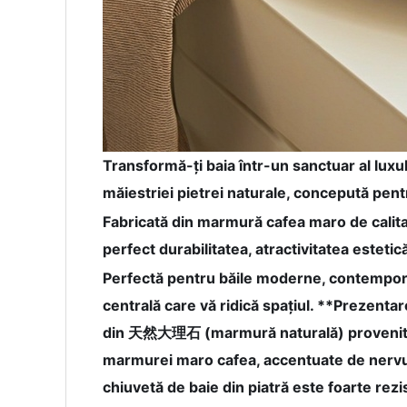
Transformă-ți baia într-un sanctuar al lu
măiestriei pietrei naturale, concepută pent
Fabricată din marmură cafea maro de calit
perfect durabilitatea, atractivitatea estetic
Perfectă pentru băile moderne, contemporan
centrală care vă ridică spațiul. **Prezen
din 天然大理石 (marmură naturală) provenită din
marmurei maro cafea, accentuate de nervuri
chiuvetă de baie din piatră este foarte rezis