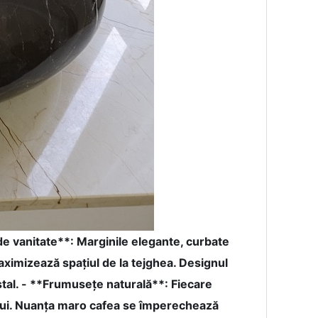
 de vanitate**: Marginile elegante, curbate
ximizează spațiul de la tejghea. Designul
stal. - **Frumusețe naturală**: Fiecare
ului. Nuanța maro cafea se împerechează