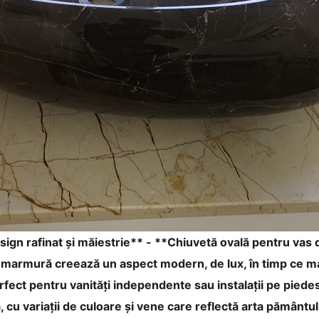
Design rafinat și măiestrie** - **Chiuvetă ovală pentru vas
de marmură creează un aspect modern, de lux, în timp ce ma
fect pentru vanități independente sau instalații pe piede
cu variații de culoare și vene care reflectă arta pământ