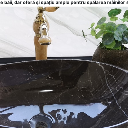
băii, dar oferă și spațiu amplu pentru spălarea mâinilor s