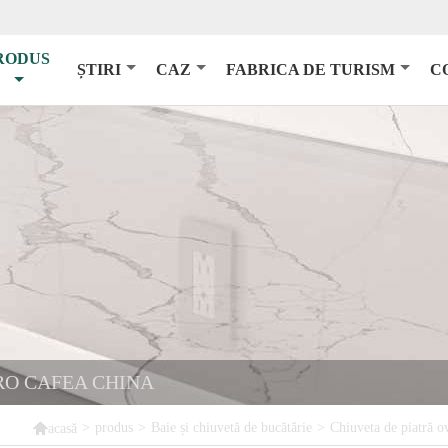
RODUS
ȘTIRI
CAZ
FABRICA DE TURISM
C
RO CAFEA CHINA

>
produs
>
Baie și chiuvetă de bucătărie
>
Chiuveta de piatră o
acasă