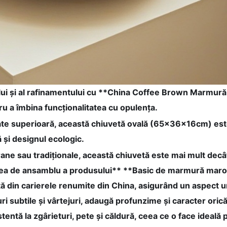
xului și al rafinamentului cu **China Coffee Brown Marmu
ru a îmbina funcționalitatea cu opulența.
ate superioară, această chiuvetă ovală (65x36x16cm) est
ă și designul ecologic.
e sau tradiționale, această chiuvetă este mai mult decât
tarea de ansamblu a produsului** **Basic de marmură maro 
 carierele renumite din China, asigurând un aspect unic 
 subtile și vârtejuri, adaugă profunzime și caracter oric
tentă la zgârieturi, pete și căldură, ceea ce o face ideală 