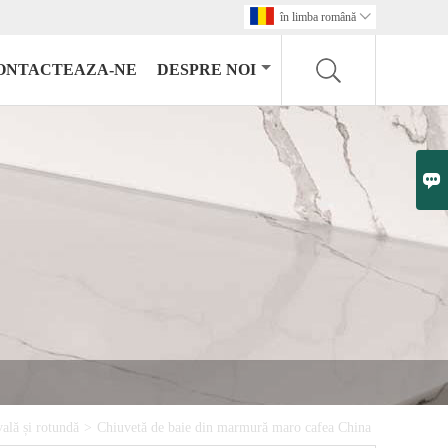
în limba română

ONTACTEAZA-NE
DESPRE NOI

vală și rotundă
>
Chiuvetă de baie din marmură maro cafea China