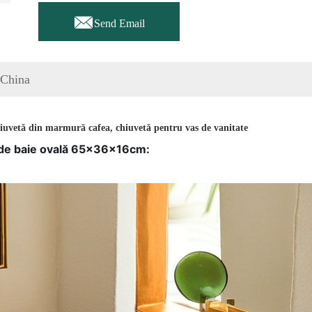

Send Email
 China
uvetă din marmură cafea, chiuvetă pentru vas de vanitate
de baie ovală 65x36x16cm: