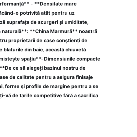
performanță** - **Densitate mare
când-o potrivită atât pentru uz
ază suprafața de scurgeri și umiditate,
tră naturală**: **China Marmură** noastră
ru proprietarii de case conștienți de
 blaturile din baie, această chiuvetă
omistește spațiu**: Dimensiunile compacte
 **De ce să alegeți bazinul nostru de
e de calitate pentru a asigura finisaje
ni, forme și profile de margine pentru a se
ți-vă de tarife competitive fără a sacrifica