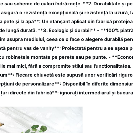
ce sau scheme de culori îndrăznețe. **2. Durabilitate și 
gură o rezistență excepțională și rezistență la uzură, fă
 la pete și la apă**: Un etanșant aplicat din fabrică proteje
de lungă durată. **3. Ecologic și durabil** - **100% pia
im asupra mediului, ceea ce o face o alegere durabilă pent
etă pentru vas de vanity**: Proiectată pentru a se așeza pe
e cu robinetele montate pe perete sau pe punte. - **Econ
 mai mici, fără a compromite stilul sau funcționalitatea.
**: Fiecare chiuvetă este supusă unor verificări riguroas
Opțiuni de personalizare**: Disponibil în diferite dimensiu
țuri directe din fabrică**: ignorați intermediarul și bucura