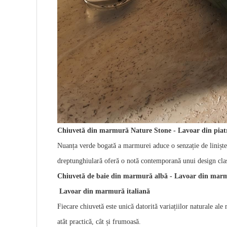
Chiuvetă din marmură Nature Stone - Lavoar din piat
Nuanța verde bogată a marmurei aduce o senzație de liniște ș
dreptunghiulară oferă o notă contemporană unui design clasi
Chiuvetă de baie din marmură albă - Lavoar din mar
Lavoar din marmură italiană
Fiecare chiuvetă este unică datorită variațiilor naturale al
atât practică, cât și frumoasă.