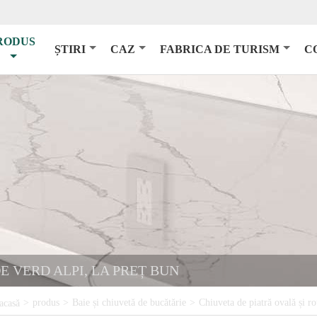
RODUS
ȘTIRI
CAZ
FABRICA DE TURISM
C
 VERD ALPI, LA PREȚ BUN
>
produs
>
Baie și chiuvetă de bucătărie
>
Chiuveta de piatră ovală și r
acasă