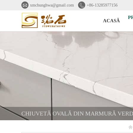


xmchunghwa@gmail.com
+86-13285977156
P
ACASĂ
CHIUVETĂ OVALĂ DIN MARMURĂ VERDE
