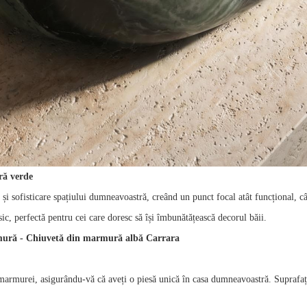
ră verde
i sofisticare spațiului dumneavoastră, creând un punct focal atât funcțional, câ
c, perfectă pentru cei care doresc să își îmbunătățească decorul băii.
mură - Chiuvetă din marmură albă Carrara
e marmurei, asigurându-vă că aveți o piesă unică în casa dumneavoastră. Suprafața 