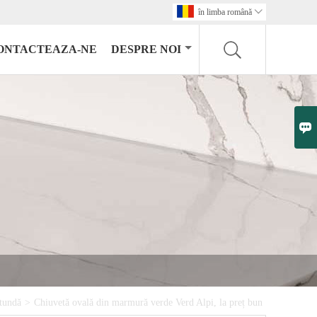
în limba română

ONTACTEAZA-NE
DESPRE NOI

otundă
>
Chiuvetă ovală din marmură verde Verd Alpi, la preț bun