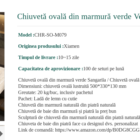
Chiuvetă ovală din marmură verde Ve
Model :
CHR-SO-M079
Originea produsului :
Xiamen
Timpul de livrare :
10~15 zile
Capacitatea de aprovizionare :
100 de seturi pe lună
Chiuvetă ovală din marmură verde Sangarila / Chiuvetă ovală
Dimensiuni: chiuvetă ovală lustruită 500*330*130 mm
Greutate: 20 kg/buc, inclusiv pachetul
Pachet: Ladă de lemn cu cutie
Chiuvetă din marmură naturală din piatră naturală
Chiuvetă de baie din marmură și piatră la preț bun
Sculptură de chiuvetă din marmură naturală din piatră naturală
Chiuveta de baie din piatră face ca designul dvs. personalizat
Link de comandă: https://www.amazon.com/dp/B0DG8CG