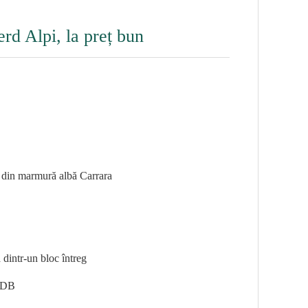
rd Alpi, la preț bun
 din marmură albă Carrara
 dintr-un bloc întreg
GDB