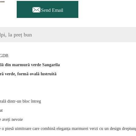

Send Email
i, la preț bun
GGDB
lă din marmură verde Sangarila
ră verde, formă ovală lustruită
ală dintr-un bloc întreg
at
e aveți nevoie
o piesă uimitoare care combină eleganța marmurei verzi cu un design dreptunghiu